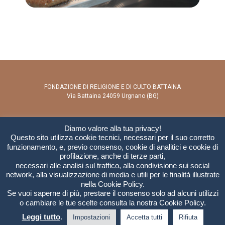
FONDAZIONE DI RELIGIONE E DI CULTO BATTAINA
Via Battaina 24059 Urgnano (BG)
direttore@battaina.it
Diamo valore alla tua privacy!
Questo sito utilizza cookie tecnici, necessari per il suo corretto
segreteria@battaina.it
funzionamento, e, previo consenso, cookie di analitici e cookie di
profilazione, anche di terze parti,
fondazionebattaina@legalmail.it
necessari alle analisi sul traffico, alla condivisione sui social
+39 035 0401950
network, alla visualizzazione di media e utili per le finalità illustrate
nella Cookie Policy.
Se vuoi saperne di più, prestare il consenso solo ad alcuni utilizzi
o cambiare le tue scelte consulta la nostra Cookie Policy.
C.F. 95139740161 |
Privacy
Leggi tutto
.
Impostazioni
Accetta tutti
Rifiuta