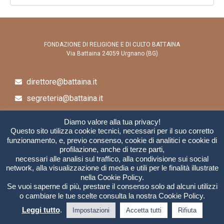
Cerca
FONDAZIONE DI RELIGIONE E DI CULTO BATTAINA
Via Battaina 24059 Urgnano (BG)
direttore@battaina.it
segreteria@battaina.it
fondazionebattaina@legalmail.it
Diamo valore alla tua privacy!
+39 035 0401950
Questo sito utilizza cookie tecnici, necessari per il suo corretto
funzionamento, e, previo consenso, cookie di analitici e cookie di
profilazione, anche di terze parti,
necessari alle analisi sul traffico, alla condivisione sui social
C.F. 95139740161 |
Privacy
network, alla visualizzazione di media e utili per le finalità illustrate
nella Cookie Policy.
Se vuoi saperne di più, prestare il consenso solo ad alcuni utilizzi
o cambiare le tue scelte consulta la nostra Cookie Policy.
Leggi tutto
.
Impostazioni
Accetta tutti
Rifiuta